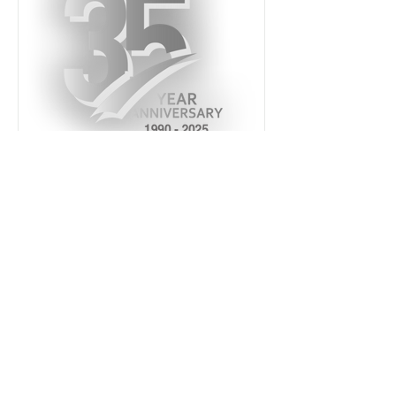
ProfileDies Marketing Staff
7 gen 2025
Tempo di lettura: 1 min
Third-fifth of Commitment
and Growth
This Year we celebrate our third-fifth
anniversary — a meaningful milestone
made possible by the dedication,
passion, and trust of...